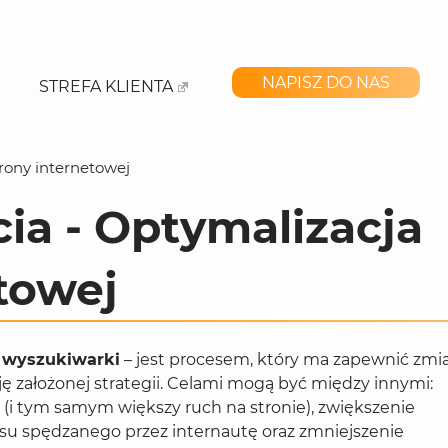
NAPISZ DO NAS
STREFA KLIENTA
rony internetowej
cia - Optymalizacja
towej
d wyszukiwarki
– jest procesem, który ma zapewnić zmi
ję założonej strategii. Celami mogą być między innymi:
h (i tym samym
większy ruch na stronie), zwiększenie
asu spędzanego przez internautę oraz zmniejszenie