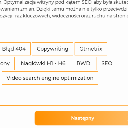
 Optymalizacja witryny pod kątem SEO, aby była skute
zowaniem zmian. Dzięki temu można nie tylko przeciwdzi
zycji fraz kluczowych, widoczności oraz ruchu na stroni
Błąd 404
Copywriting
Gtmetrix
rony
Nagłówki H1 - H6
RWD
SEO
Video search engine optimization
Następny