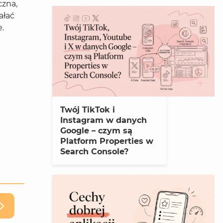
czna,
ałać
e.
Twój TikTok i
Instagram w danych
Google – czym są
Platform Properties w
Search Console?