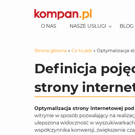
O NAS
NASZE USŁUGI
BLOG
KONSULTACJE EKSPERCKIE
SEO-AI
POZYCJONOWANIE LOKALNE
Strona główna
»
Co to jest
»
Optymalizacja st
POZYCJONOWANIE
KAMPANIE REKLAMOWE
REKLAMA W GOOGLE
USŁUG/BIZNES
Definicja poję
REKLAMA NA FACEBOOKU
CONSENT MODE
POZYCJONOWANIE SKLEPÓW
REKLAMA NA TIKTOKU
SOCIAL MEDIA
strony interne
REKLAMA NA LINKEDINIE
CONTENT
BUDOWA STRON I APLIKACJI
E-COMMERCE
Optymalizacja strony internetowej po
GENEROWANIE LEADÓW
witrynie w sposób pozwalający na realizac
ulepszona widoczność w wyszukiwarkac
ANALITYKA
współczynnika konwersji, zwiększenie cz