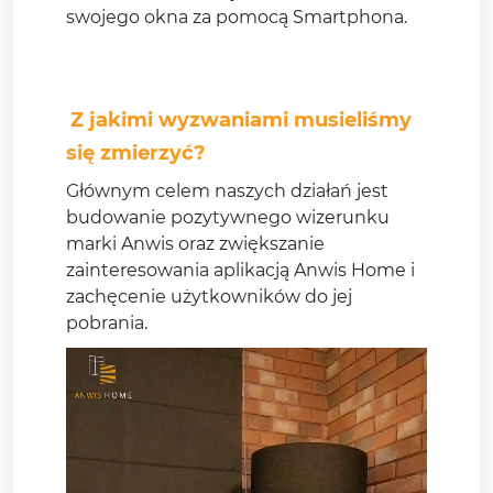
swojego okna za pomocą Smartphona.
Z jakimi wyzwaniami musieliśmy
się zmierzyć?
Głównym celem naszych działań jest
budowanie pozytywnego wizerunku
marki Anwis oraz zwiększanie
zainteresowania aplikacją Anwis Home i
zachęcenie użytkowników do jej
pobrania.
Jakie działania podjęliśmy, aby
osiągnąć cel?
Na początku naszej współpracy
opracowaliśmy szczegółową
strategię