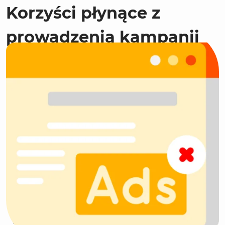
Korzyści płynące z
prowadzenia
kampanii
reklamowych na
Facebooku:
możliwość osiągnięcia zróżnicowanych
celów (biznesowych i marketingowych)
wzmocnienie wizerunku marki
zwiększenie rozpoznawalności marki
budowanie zaangażowanej społeczności
zwiększenie ruchu na stronie
zwiększenie sprzedaży