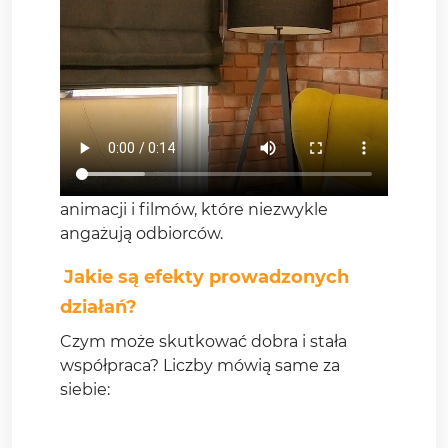
komunikacji
, która obejmowała
określenie grupy docelowej oraz
stworzenie kreacji graficznych zarówno
do kampanii reklamowej, jak i profilu
marki na Facebook’u.
Obecnie zajmujemy się prowadzeniem
fanpage na Facebooku, gdzie oprócz
kreacji statycznych tworzymy wiele
animacji i filmów, które niezwykle
angażują odbiorców.
Jakie są efekty prowadzonych
działań?
Czym może skutkować dobra i stała
współpraca? Liczby mówią same za
siebie: