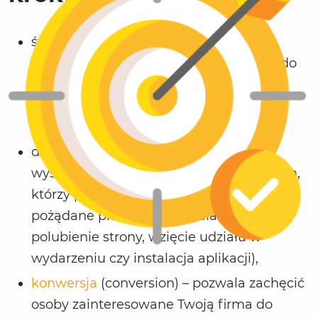
świadomość (awareness) – pozwala
budować świadomość marki, docierać do
nowych odbiorców i wzbudzać
zainteresowanie, poprzez wyświetlanie
reklamy dużej liczbie użytkowników,
działania (consideration) – pozwala
wyświetlać Twoje reklamy użytkownikom,
którzy prawdopodobnie podejmą
pożądane przez Ciebie działanie (np.
polubienie strony, wzięcie udziału w
wydarzeniu czy instalacja aplikacji),
konwersja
(conversion) – pozwala zachęcić
osoby zainteresowane Twoją firma do