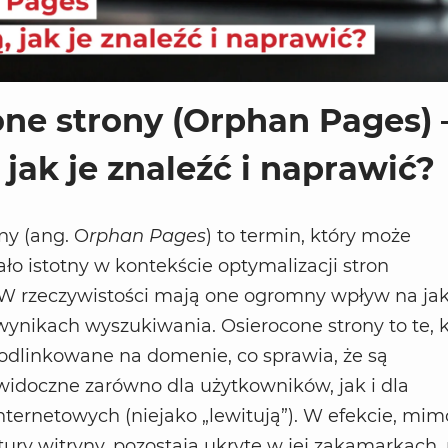
ne strony (Orphan Pages) 
 jak je znaleźć i naprawić?
ny (ang. O
rphan Pages
) to termin, który może
o istotny w kontekście optymalizacji stron
 W rzeczywistości mają one ogromny wpływ na jak
ynikach wyszukiwania. Osierocone strony to te, 
podlinkowane na domenie, co sprawia, że są
widoczne zarówno dla użytkowników, jak i dla
ternetowych (niejako „lewitują”). W efekcie, mim
tury witryny, pozostają ukryte w jej zakamarkach, 