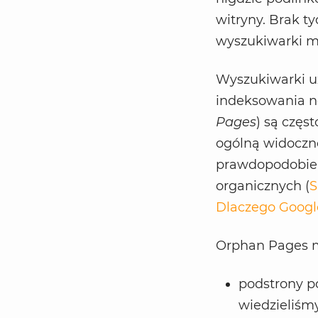
witryny. Brak t
wyszukiwarki ma
Wyszukiwarki u
indeksowania n
Pages
) są częs
ogólną widoczn
prawdopodobień
organicznych (
Dlaczego Google
Orphan Pages m
podstrony po
wiedzieliśmy