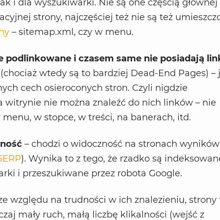
ak i dla wyszukiwarki. Nie są one częścią głównej
acyjnej strony, najczęściej też nie są też umieszc
ny
– sitemap.xml, czy w menu.
zie podlinkowane i czasem same nie posiadają li
(chociaż wtedy są to bardziej Dead-End Pages)
– 
nych cech osieroconych stron. Czyli nigdzie
 witrynie nie można znaleźć do nich linków – nie
 menu, w stopce, w treści, na banerach, itd.
zność
– chodzi o widoczność na stronach wyników
SERP
). Wynika to z tego, że rzadko są indeksowan
rki i przeszukiwane przez robota Google.
ze względu na trudności w ich znalezieniu, strony 
zaj mały ruch, małą liczbę klikalności (wejść z