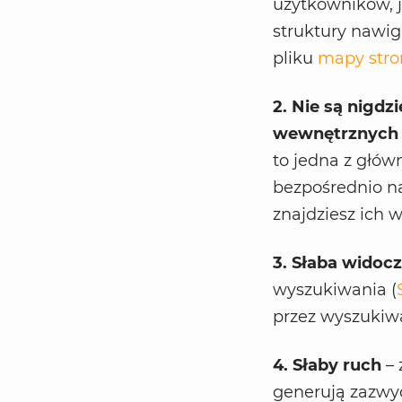
użytkowników, j
struktury nawig
pliku
mapy stro
2. Nie są nigd
wewnętrznych
to jedna z głów
bezpośrednio na
znajdziesz ich w
3. Słaba widoc
wyszukiwania (
przez wyszukiwa
4. Słaby ruch
– 
generują zazwyc