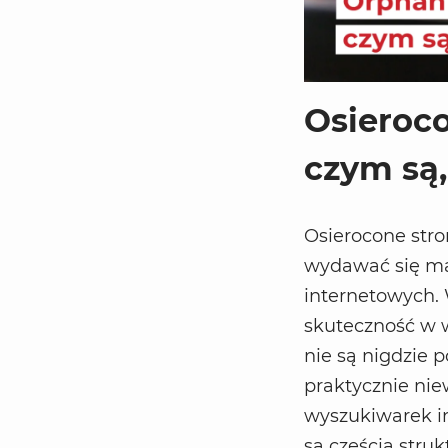
Osieroco
czym są,
Osierocone stro
wydawać się mał
internetowych.
skuteczność w w
nie są nigdzie 
praktycznie nie
wyszukiwarek in
są częścią struk