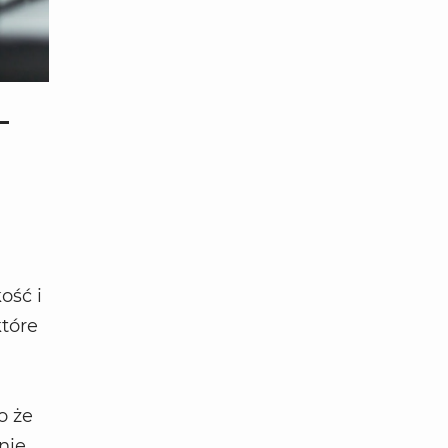
–
ość i
które
o że
nie