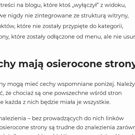
treści na blogu, które ktoś „wyłączył” z widoku,
we nigdy nie zintegrowane ze strukturą witryny,
któw, które nie zostały przypięte do kategorii,
ony, które zostały odłączone od menu, ale nie usun
chy mają osierocone stron
ony mogą mieć cechy wspomniane poniżej. Należy
ć, że chociaż są one powszechne wśród stron
e każda z nich będzie miała je wszystkie.
alezienia – bez prowadzących do nich linków
sierocone strony są trudne do znalezienia zarów