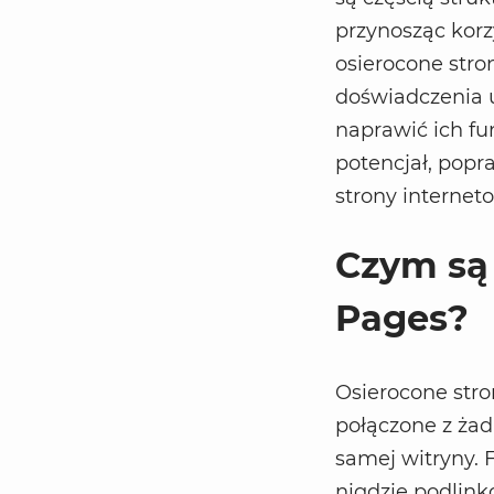
przynosząc korz
osierocone stro
doświadczenia u
naprawić ich fu
potencjał, pop
strony internet
Czym są 
Pages?
Osierocone stron
połączone z żad
samej witryny. 
nigdzie podlink