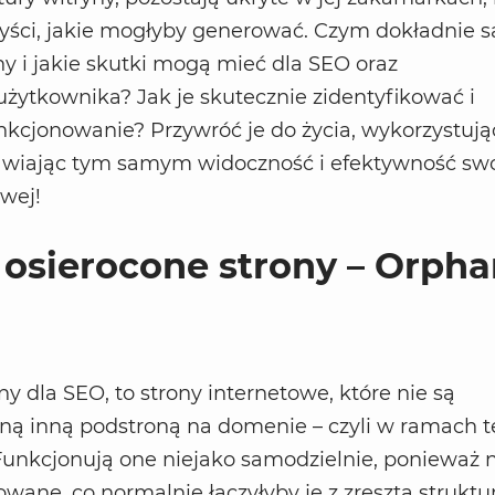
yści, jakie mogłyby generować. Czym dokładnie s
ny i jakie skutki mogą mieć dla SEO oraz
żytkownika? Jak je skutecznie zidentyfikować i
nkcjonowanie? Przywróć je do życia, wykorzystują
rawiając tym samym widoczność i efektywność swo
owej!
osierocone strony – Orph
y dla SEO, to strony internetowe, które nie są
ną inną podstroną na domenie – czyli w ramach t
Funkcjonują one niejako samodzielnie, ponieważ n
owane, co normalnie łączyłyby je z zresztą struktu