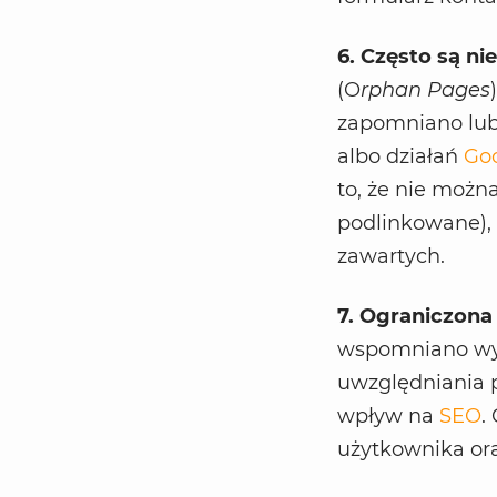
6. Często są n
(O
rphan Pages
zapomniano lub 
albo działań
Goo
to, że nie możn
podlinkowane), 
zawartych.
7. Ograniczon
wspomniano wyże
uwzględniania 
wpływ na
SEO
.
użytkownika ora