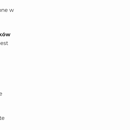
zone w
nków
jest
e
te