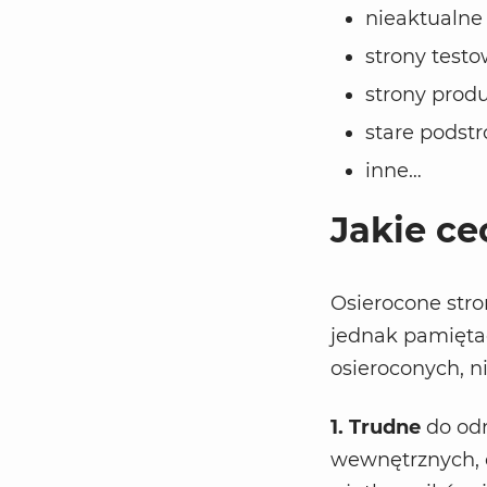
nieaktualne 
strony testo
strony produ
stare podstr
inne…
Jakie ce
Osierocone str
jednak pamięta
osieroconych, ni
1. Trudne
do odn
wewnętrznych, o