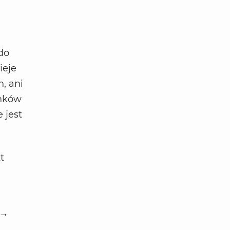
do
ieje
, ani
inków
 jest
t
 →