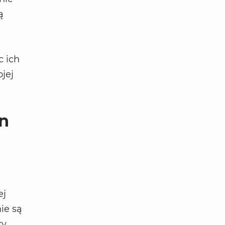
ą
c ich
jej
an
ej
ie są
ry