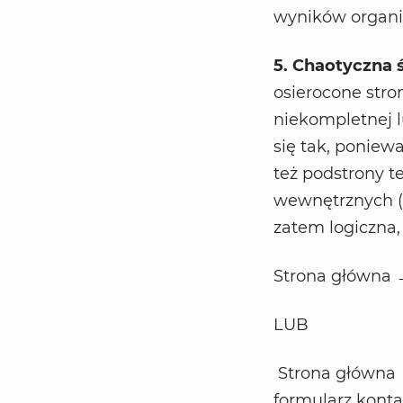
wyników organi
5. Chaotyczna 
osierocone stro
niekompletnej l
się tak, poniew
też podstrony t
wewnętrznych (n
zatem logiczna, 
Strona główna 
LUB
Strona główna 
formularz kont