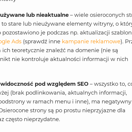
ieużywane lub nieaktualne
– wiele osieroconych st
) to stare lub nieużywane elementy witryny, o któ
pozostawiono je podczas np. aktualizacji szablo
gle Ads
(sprawdź inne
kampanie reklamowe
). P
a ich teoretycznie znaleźć na domenie (nie są
nikt nie kontroluje aktualności informacji w nich
a widoczność pod względem SEO
– wszystko to, c
j (brak podlinkowania, aktualnych informacji,
podstrony w ramach menu i inne), ma negatywny
 Osierocone strony są po prostu nieprzyjazne dla
z często nieprzydatne.