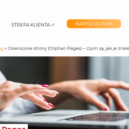
NAPISZ DO NAS
STREFA KLIENTA
og
»
Osierocone strony (Orphan Pages) – czym są, jak je znal