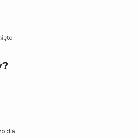
ięte,
y?
no dla