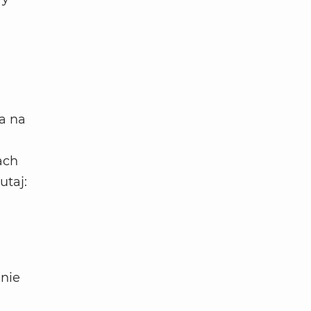
a na
ach
utaj:
 nie