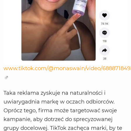
www.tiktok.com/@monaswain/video/688871849
Taka reklama zyskuje na naturalności i
uwiarygadnia markę w oczach odbiorców.
Oprócz tego, firma może targetować swoje
kampanie, aby dotrzeć do sprecyzowanej
grupy docelowej. TikTok zachęca marki, by te