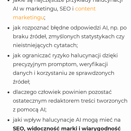
jakie są najczęstsze przykłady halucynacji
AI w marketingu, SEO i
content
marketingu
;
jak rozpoznać błędne odpowiedzi AI, np. po
braku źródeł, zmyślonych statystykach czy
nieistniejących cytatach;
jak ograniczać ryzyko halucynacji dzięki
precyzyjnym promptom, weryfikacji
danych i korzystaniu ze sprawdzonych
źródeł;
dlaczego człowiek powinien pozostać
ostatecznym redaktorem treści tworzonych
z pomocą AI;
jaki wpływ halucynacje AI mogą mieć na
SEO, widoczność marki i wiarygodność