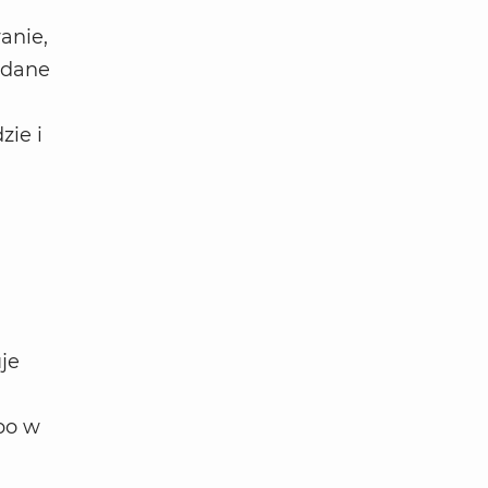
anie,
adane
zie i
uje
po w