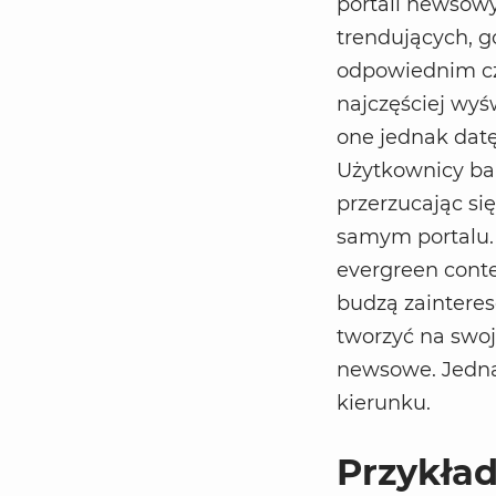
portali newsowy
trendujących, 
odpowiednim cza
najczęściej wyś
one jednak datę 
Użytkownicy ba
przerzucając si
samym portalu. 
evergreen conte
budzą zainteres
tworzyć na swoj
newsowe. Jednak
kierunku.
Przykład