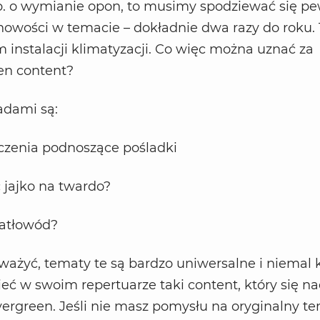
p. o wymianie opon, to musimy spodziewać się p
nowości w temacie – dokładnie dwa razy do roku.
instalacji klimatyzacji. Co więc można uznać za
en content?
adami są:
iczenia podnoszące pośladki
 jajko na twardo?
iatłowód?
ażyć, tematy te są bardzo uniwersalne i niemal 
ć w swoim repertuarze taki content, który się n
evergreen. Jeśli nie masz pomysłu na oryginalny t