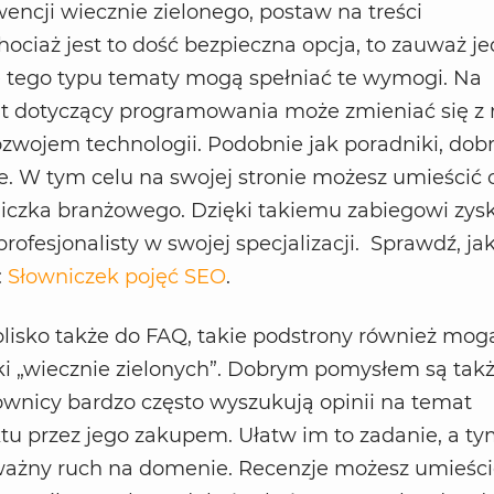
encji wiecznie zielonego, postaw na treści
ociaż jest to dość bezpieczna opcja, to zauważ je
e tego typu tematy mogą spełniać te wymogi. Na
nt dotyczący programowania może zmieniać się z 
rozwojem technologii. Podobnie jak poradniki, dob
je. W tym celu na swojej stronie możesz umieścić 
niczka branżowego. Dzięki takiemu zabiegowi zys
ofesjonalisty w swojej specjalizacji. Sprawdź, jak
:
Słowniczek pojęć SEO
.
lisko także do FAQ, takie podstrony również mog
i „wiecznie zielonych”. Dobrym pomysłem są tak
ownicy bardzo często wyszukują opinii na temat
tu przez jego zakupem. Ułatw im to zadanie, a t
ażny ruch na domenie. Recenzje możesz umieści