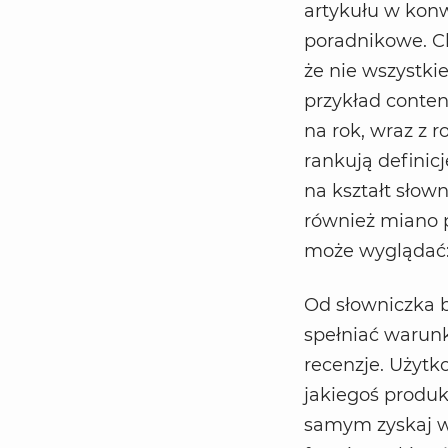
artykułu w konw
poradnikowe. Ch
że nie wszystki
przykład conte
na rok, wraz z 
rankują definic
na kształt słow
również miano pr
może wyglądać
Od słowniczka b
spełniać warunk
recenzje. Użytk
jakiegoś produk
samym zyskaj w