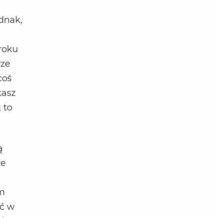
dnak,
roku
rze
coś
kasz
 to
ą
że
ym
ć w