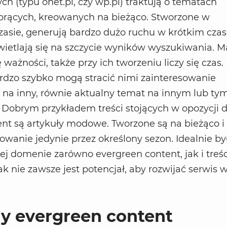
ch (typu onet.pl, czy wp.pl) traktują o tematach
gorących, kreowanych na bieżąco. Stworzone w
sie, generują bardzo dużo ruchu w krótkim czasi
wietlają się na szczycie wyników wyszukiwania. M
ważności, także przy ich tworzeniu liczy się czas.
rdzo szybko mogą stracić nimi zainteresowanie
ę na inny, równie aktualny temat na innym lub ty
Dobrym przykładem treści stojących w opozycji 
nt są artykuły modowe. Tworzone są na bieżąco i
owanie jedynie przez określony sezon. Idealnie by
ej domenie zarówno evergreen content, jak i treśc
 nie zawsze jest potencjał, aby rozwijać serwis 
y evergreen content