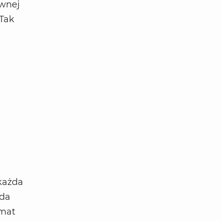
ewnej
 Tak
każda
ada
emat