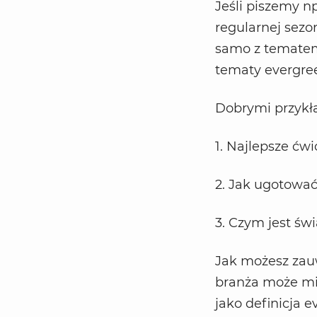
Jeśli piszemy n
regularnej sezo
samo z tematem 
tematy evergre
Dobrymi przykł
1. Najlepsze ćw
2. Jak ugotować
3. Czym jest św
Jak możesz zauw
branża może mie
jako definicja 