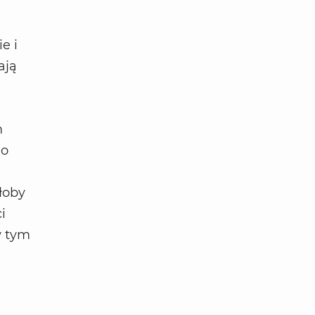
e i
ają
m
do
łoby
i
w tym