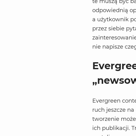
te muszą być b
odpowiednią op
a użytkownik p
przez siebie pyt
zainteresowanie
nie napisze cze
Evergree
„newsow
Evergreen conten
ruch jeszcze na
tworzenie może
ich publikacji. 