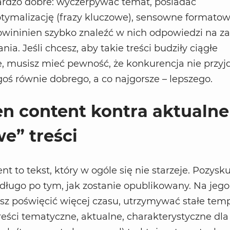
ardzo dobre: wyczerpywać temat, posiadać
tymalizację (frazy kluczowe), sensowne formatow
owininien szybko znaleźć w nich odpowiedzi na z
ania. Jeśli chcesz, aby takie treści budziły ciągłe
, musisz mieć pewność, że konkurencja nie przyjd
goś równie dobrego, a co najgorsze – lepszego.
n content kontra aktualne
e” treści
t to tekst, który w ogóle się nie starzeje. Pozysk
 długo po tym, jak zostanie opublikowany. Na jego
sz poświęcić więcej czasu, utrzymywać stałe tem
Treści tematyczne, aktualne, charakterystyczne dla