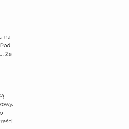
du na
 Pod
u. Ze
są
zowy.
co
reści