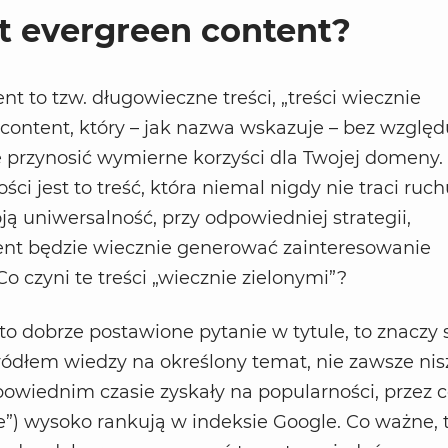
st evergreen content?
t to tzw. długowieczne treści, „treści wiecznie
o content, który – jak nazwa wskazuje – bez wzglę
 przynosić wymierne korzyści dla Twojej domeny.
i jest to treść, która niemal nigdy nie traci ruch
ą uniwersalność, przy odpowiedniej strategii,
ent będzie wiecznie generować zainteresowanie
o czyni te treści „wiecznie zielonymi”?
 to dobrze postawione pytanie w tytule, to znaczy 
ódłem wiedzy na określony temat, nie zawsze nis
owiednim czasie zyskały na popularności, przez 
ie”) wysoko rankują w indeksie Google. Co ważne, t