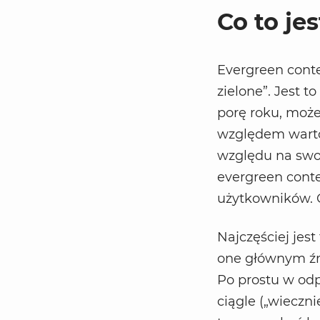
Co to je
Evergreen conten
zielone”. Jest t
porę roku, może
względem wartośc
względu na swoj
evergreen cont
użytkowników. C
Najczęściej jest
one głównym źr
Po prostu w odp
ciągle („wieczn