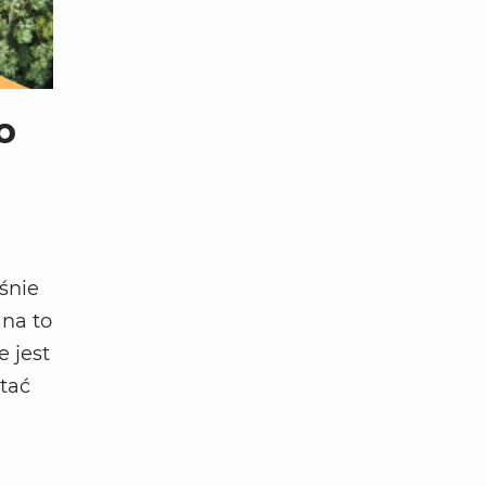
o
śnie
na to
 jest
stać