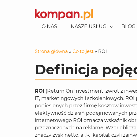
O NAS
NASZE USŁUGI
BLOG
KONSULTACJE EKSPERCKIE
SEO-AI
POZYCJONOWANIE LOKALNE
Strona główna
»
Co to jest
»
ROI
POZYCJONOWANIE
KAMPANIE REKLAMOWE
REKLAMA W GOOGLE
USŁUG/BIZNES
Definicja pojęc
REKLAMA NA FACEBOOKU
CONSENT MODE
POZYCJONOWANIE SKLEPÓW
REKLAMA NA TIKTOKU
SOCIAL MEDIA
REKLAMA NA LINKEDINIE
CONTENT
ROI
(Return On Investment, zwrot z inwes
BUDOWA STRON I APLIKACJI
IT, marketingowych i szkoleniowych. ROI
E-COMMERCE
poniesionych przez firmę kosztów inwestycj
efektywność działań podejmowanych prz
GENEROWANIE LEADÓW
internetowego ROI oznacza wskaźnik obr
ANALITYKA
przeznaczonych na reklamę. Wzór obliczan
znaczy zysk netto, a „K” kapitał, czyli z