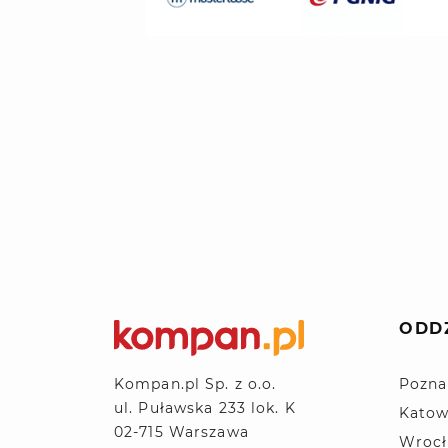
ODD
Pozna
Kompan.pl Sp. z o.o.
ul. Puławska 233 lok. K
Katow
02-715 Warszawa
Wroc