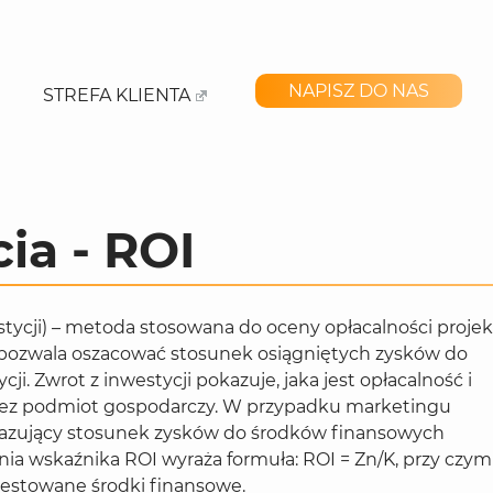
NAPISZ DO NAS
STREFA KLIENTA
ia - ROI
tycji) – metoda stosowana do oceny opłacalności proje
 pozwala oszacować stosunek osiągniętych zysków do
i. Zwrot z inwestycji pokazuje, jaka jest opłacalność i
ez podmiot gospodarczy. W przypadku marketingu
azujący stosunek zysków do środków finansowych
ia wskaźnika ROI wyraża formuła: ROI = Zn/K, przy czym
ainwestowane środki finansowe.