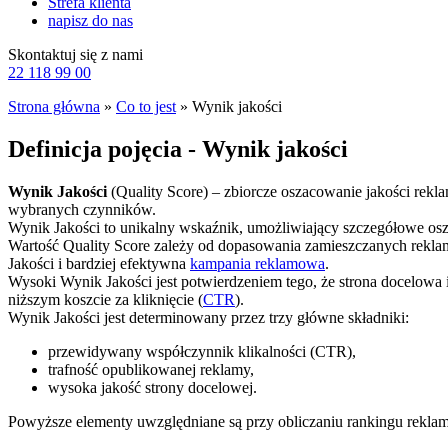
Strefa klienta
napisz do nas
Skontaktuj się z nami
22 118 99 00
Strona główna
»
Co to jest
»
Wynik jakości
Definicja pojęcia - Wynik jakości
Wynik Jakości
(Quality Score) – zbiorcze oszacowanie jakości rekl
wybranych czynników.
Wynik Jakości to unikalny wskaźnik, umożliwiający szczegółowe o
Wartość Quality Score zależy od dopasowania zamieszczanych reklam
Jakości i bardziej efektywna
kampania reklamowa
.
Wysoki Wynik Jakości jest potwierdzeniem tego, że strona docelowa i
niższym koszcie za kliknięcie (
CTR
).
Wynik Jakości jest determinowany przez trzy główne składniki:
przewidywany współczynnik klikalności (CTR),
trafność opublikowanej reklamy,
wysoka jakość strony docelowej.
Powyższe elementy uwzględniane są przy obliczaniu rankingu reklamy