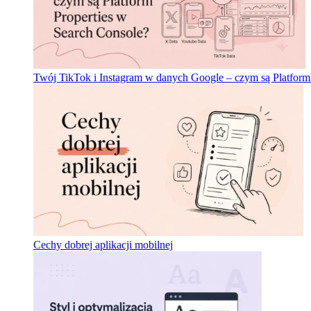
Twój TikTok i Instagram w danych Google – czym są Platform
Cechy dobrej aplikacji mobilnej