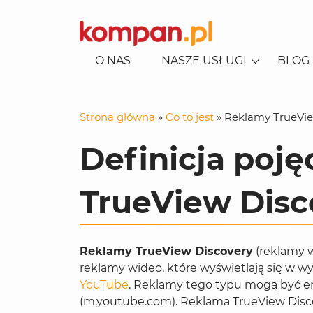
O NAS
NASZE USŁUGI
BLOG
KONSULTACJE EKSPERCKIE
SEO-AI
POZYCJONOWANIE LOKALNE
Strona główna
»
Co to jest
»
Reklamy TrueVie
POZYCJONOWANIE
KAMPANIE REKLAMOWE
REKLAMA W GOOGLE
USŁUG/BIZNES
Definicja poję
REKLAMA NA FACEBOOKU
CONSENT MODE
POZYCJONOWANIE SKLEPÓW
REKLAMA NA TIKTOKU
SOCIAL MEDIA
TrueView Disc
REKLAMA NA LINKEDINIE
CONTENT
BUDOWA STRON I APLIKACJI
E-COMMERCE
Reklamy TrueView Discovery
(reklamy 
GENEROWANIE LEADÓW
reklamy wideo, które wyświetlają się w w
YouTube
. Reklamy tego typu mogą być e
ANALITYKA
(m.youtube.com). Reklama TrueView Discov