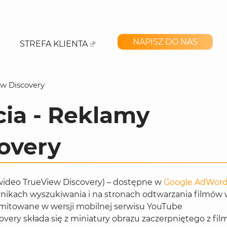
NAPISZ DO NAS
STREFA KLIENTA
w Discovery
cia - Reklamy
overy
wideo TrueView Discovery) – dostępne w
Google AdWor
ynikach wyszukiwania i na stronach odtwarzania filmów
mitowane w wersji mobilnej serwisu YouTube
ery składa się z miniatury obrazu zaczerpniętego z fil