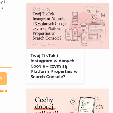
y i
na
Twój TikTok i
Instagram w danych
Google – czym są
Platform Properties w
Search Console?
ream