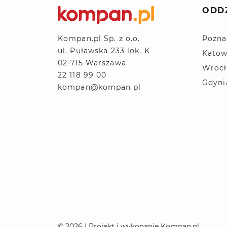
ODD
Pozna
Kompan.pl Sp. z o.o.
ul. Puławska 233 lok. K
Katow
02-715 Warszawa
Wroc
22 118 99 00
Gdyni
kompan@kompan.pl
© 2026 | Projekt i wykonanie Kompan.pl