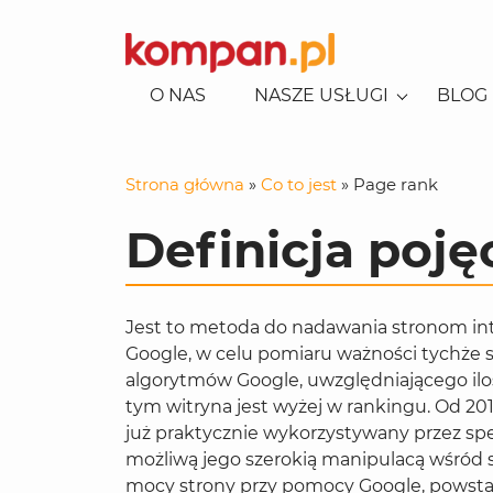
O NAS
NASZE USŁUGI
BLOG
KONSULTACJE EKSPERCKIE
SEO-AI
POZYCJONOWANIE LOKALNE
Strona główna
»
Co to jest
»
Page rank
POZYCJONOWANIE
KAMPANIE REKLAMOWE
REKLAMA W GOOGLE
USŁUG/BIZNES
Definicja poję
REKLAMA NA FACEBOOKU
CONSENT MODE
POZYCJONOWANIE SKLEPÓW
REKLAMA NA TIKTOKU
SOCIAL MEDIA
REKLAMA NA LINKEDINIE
CONTENT
Jest to metoda do nadawania stronom in
BUDOWA STRON I APLIKACJI
Google, w celu pomiaru ważności tychże 
E-COMMERCE
algorytmów Google, uwzględniającego iloś
tym witryna jest wyżej w rankingu. Od 201
GENEROWANIE LEADÓW
już praktycznie wykorzystywany przez sp
ANALITYKA
możliwą jego szerokią manipulacą wśród 
mocy strony przy pomocy Google, powsta