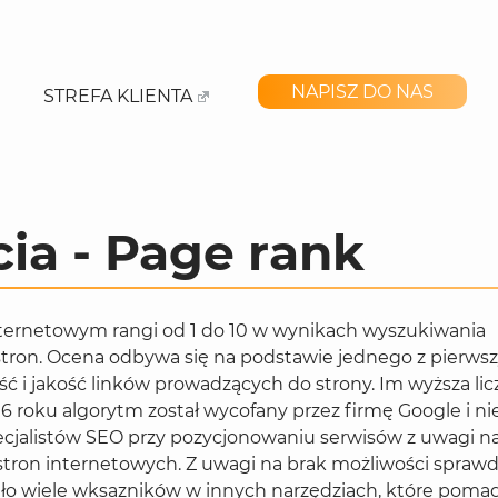
NAPISZ DO NAS
STREFA KLIENTA
cia - Page rank
ternetowym rangi od 1 do 10 w wynikach wyszukiwania
stron. Ocena odbywa się na podstawie jednego z pierws
ć i jakość linków prowadzących do strony. Im wyższa lic
6 roku algorytm został wycofany przez firmę Google i nie
ecjalistów SEO przy pozycjonowaniu serwisów z uwagi n
stron internetowych. Z uwagi na brak możliwości spraw
ło wiele wksazników w innych narzędziach, które poma