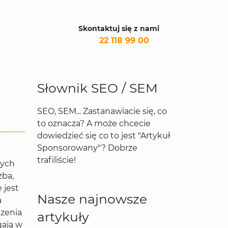
Skontaktuj się z nami
22 118 99 00
Słownik SEO / SEM
SEO, SEM... Zastanawiacie się, co
to oznacza? A może chcecie
dowiedzieć się co to jest "Artykuł
Sponsorowany"? Dobrze
trafiliście!
zych
zba,
 jest
Nasze najnowsze
a
dzenia
artykuły
gają w