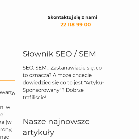
Skontaktuj się z nami
22 118 99 00
Słownik SEO / SEM
SEO, SEM... Zastanawiacie się, co
to oznacza? A może chcecie
dowiedzieć się co to jest "Artykuł
Sponsorowany"? Dobrze
owany,
trafiliście!
ani w
ej
Nasze najnowsze
ka (w
rony,
artykuły
 nad