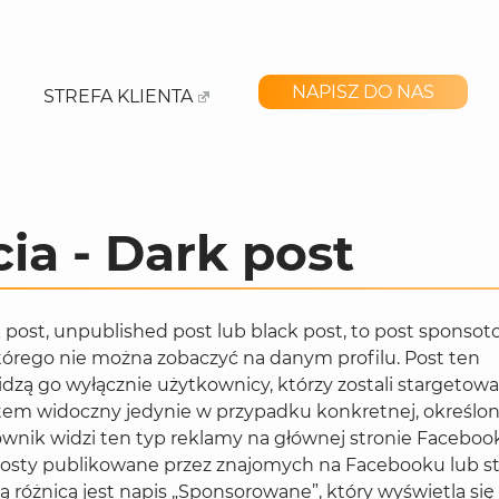
NAPISZ DO NAS
STREFA KLIENTA
cia - Dark post
 post, unpublished post lub black post, to post sponsot
którego nie można zobaczyć na danym profilu. Post ten
dzą go wyłącznie użytkownicy, którzy zostali stargetow
zatem widoczny jedynie w przypadku konkretnej, określon
ownik widzi ten typ reklamy na głównej stronie Faceboo
e posty publikowane przez znajomych na Facebooku lub st
 różnicą jest napis „Sponsorowane”, który wyświetla się