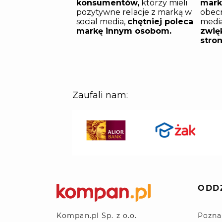
ODD
Pozna
Kompan.pl Sp. z o.o.