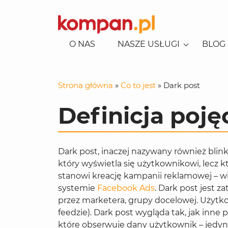
O NAS
NASZE USŁUGI
BLOG
KONSULTACJE EKSPERCKIE
SEO-AI
POZYCJONOWANIE LOKALNE
Strona główna
»
Co to jest
»
Dark post
POZYCJONOWANIE
KAMPANIE REKLAMOWE
REKLAMA W GOOGLE
USŁUG/BIZNES
Definicja poję
REKLAMA NA FACEBOOKU
CONSENT MODE
POZYCJONOWANIE SKLEPÓW
REKLAMA NA TIKTOKU
SOCIAL MEDIA
REKLAMA NA LINKEDINIE
CONTENT
Dark post, inaczej nazywany również blink
BUDOWA STRON I APLIKACJI
który wyświetla się użytkownikowi, lecz 
E-COMMERCE
stanowi kreację kampanii reklamowej – wi
systemie
Facebook Ads
. Dark post jest 
GENEROWANIE LEADÓW
przez marketera, grupy docelowej. Użytk
ANALITYKA
feedzie). Dark post wygląda tak, jak inn
które obserwuje dany użytkownik – jedyną