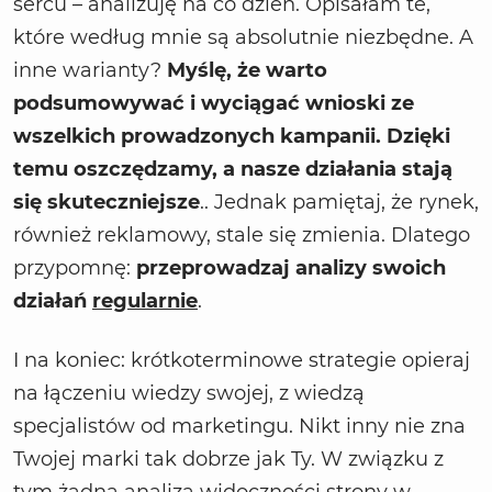
sercu – analizuję na co dzień. Opisałam te,
które według mnie są absolutnie niezbędne. A
inne warianty?
Myślę, że warto
podsumowywać i wyciągać wnioski ze
wszelkich prowadzonych kampanii. Dzięki
temu oszczędzamy, a nasze działania stają
się skuteczniejsze
.. Jednak pamiętaj, że rynek,
również reklamowy, stale się zmienia. Dlatego
przypomnę:
przeprowadzaj analizy swoich
działań
regularnie
.
I na koniec: krótkoterminowe strategie opieraj
na łączeniu wiedzy swojej, z wiedzą
specjalistów od marketingu. Nikt inny nie zna
Twojej marki tak dobrze jak Ty. W związku z
tym żadna analiza widoczności strony w