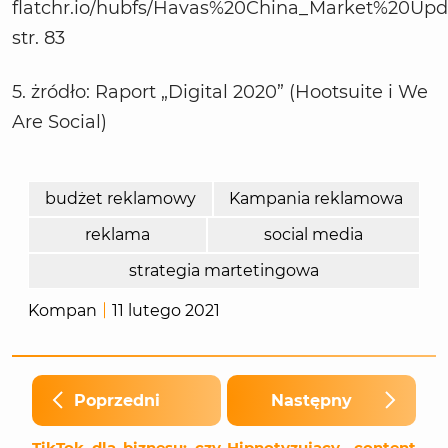
flatchr.io/hubfs/Havas%20China_Market%20Upda
str. 83
5. żródło: Raport „Digital 2020” (Hootsuite i We
Are Social)
budżet reklamowy
Kampania reklamowa
reklama
social media
strategia martetingowa
Kompan
11 lutego 2021
Poprzedni
Następny
TikTok dla biznesu: czy
Hipnotyzujący content