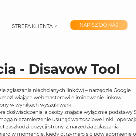
NAPISZ DO NAS
STREFA KLIENTA
cia - Disavow Tool
zie zgłaszania niechcianych linków) – narzędzie Google
 umożliwiające webmasterowi eliminowanie linków
rony w wynikach wyszukiwarki.
a doświadczenia, a osoby znające wyłącznie podstawy
mogą niezamierzenie usunąć wartościowe linki i operacj
 zaszkodzi pozycji strony. Z narzędzia zgłaszania
piero w momencie, kiedy otrzymało się powiadomienie o