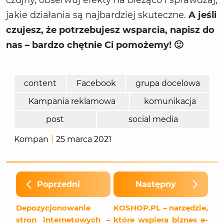
czujny, obserwuj efekty na bieżąco i sprawdzaj,
jakie działania są najbardziej skuteczne.
A jeśli
czujesz, że potrzebujesz wsparcia, napisz do
nas – bardzo chętnie Ci pomożemy! 🙂
content
Facebook
grupa docelowa
Kampania reklamowa
komunikacja
post
social media
Kompan
25 marca 2021
Poprzedni
Następny
Depozycjonowanie
KOSHOP.PL – narzędzie,
stron internetowych –
które wspiera biznes e-