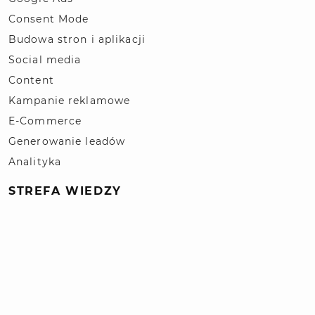
Consent Mode
Budowa stron i aplikacji
Social media
Content
Kampanie reklamowe
E-Commerce
Generowanie leadów
Analityka
STREFA WIEDZY
Słownik pojęć SEO / SEM
Blog
Polityka prywatności
© 2026 | Projekt i wykonanie Kompan.pl