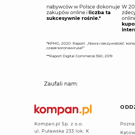
ODD
Pozna
Kompan.pl Sp. z o.o.
ul. Puławska 233 lok. K
Katow