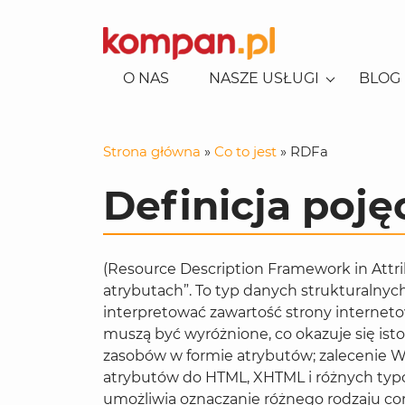
O NAS
NASZE USŁUGI
BLOG
KONSULTACJE EKSPERCKIE
SEO-AI
POZYCJONOWANIE LOKALNE
Strona główna
»
Co to jest
»
RDFa
POZYCJONOWANIE
KAMPANIE REKLAMOWE
REKLAMA W GOOGLE
USŁUG/BIZNES
Definicja poję
REKLAMA NA FACEBOOKU
CONSENT MODE
POZYCJONOWANIE SKLEPÓW
REKLAMA NA TIKTOKU
SOCIAL MEDIA
REKLAMA NA LINKEDINIE
CONTENT
(Resource Description Framework in Attr
BUDOWA STRON I APLIKACJI
atrybutach”. To typ danych strukturalnyc
E-COMMERCE
interpretować zawartość strony interneto
muszą być wyróżnione, co okazuje się ist
GENEROWANIE LEADÓW
zasobów w formie atrybutów; zalecenie W
ANALITYKA
atrybutów do HTML, XHTML i różnych ty
umożliwia oznaczanie różnego rodzaju con