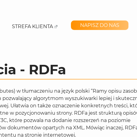
NAPISZ DO NAS
STREFA KLIENTA
cia - RDFa
ibutes) w tłumaczeniu na język polski “Ramy opisu zaso
h pozwalający algorytmom wyszukiwarki lepiej i skuteczn
wej. Ułatwia on także oznaczenie konkretnych treści, kt
otne w pozycjonowaniu strony. RDFa jest strukturą opis
3C, które pozwala na dodanie rozszerzeń na poziomie
pów dokumentów opartych na XML. Mówiąc inaczej, RDF
tentu na stronie internetowej.