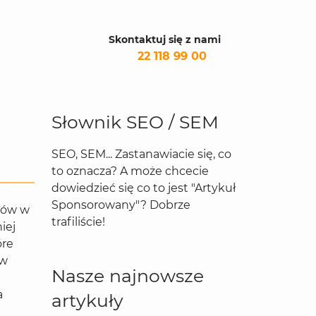
Skontaktuj się z nami
22 118 99 00
Słownik SEO / SEM
SEO, SEM... Zastanawiacie się, co
to oznacza? A może chcecie
dowiedzieć się co to jest "Artykuł
Sponsorowany"? Dobrze
bów w
trafiliście!
iej
óre
ów
Nasze najnowsze
a
artykuły