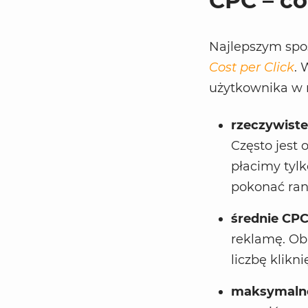
CPC – co
Najlepszym spos
Cost per Click
. 
użytkownika w n
rzeczywist
Często jest
płacimy tyl
pokonać ran
średnie CP
reklamę. Obl
liczbę klikni
maksymaln