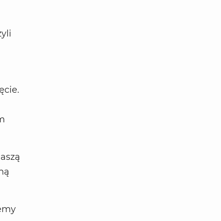
yli
ęcie.
m
naszą
zną
żemy