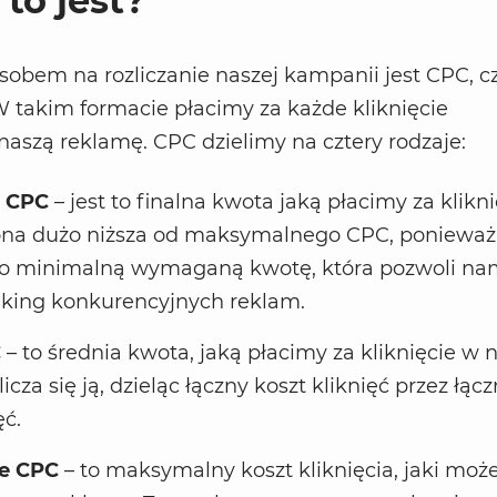
 to jest?
obem na rozliczanie naszej kampanii jest CPC, cz
W takim formacie płacimy za każde kliknięcie
aszą reklamę. CPC dzielimy na cztery rodzaje:
e CPC
– jest to finalna kwota jaką płacimy za klikni
 ona dużo niższa od maksymalnego CPC, ponieważ
ko minimalną wymaganą kwotę, która pozwoli na
king konkurencyjnych reklam.
C
– to średnia kwota, jaką płacimy za kliknięcie w 
icza się ją, dzieląc łączny koszt kliknięć przez łąc
ęć.
e CPC
– to maksymalny koszt kliknięcia, jaki mo