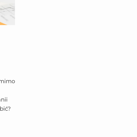
e mimo
nii
bić?