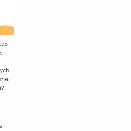
użo
.
nych
niej
i?
s