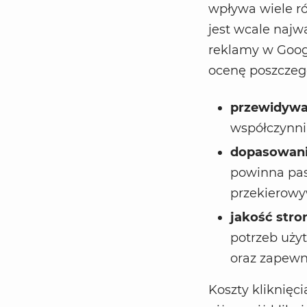
wpływa wiele ró
jest wcale najw
reklamy w Googl
ocenę poszczegó
przewidywa
współczynni
dopasowani
powinna pas
przekierowy
jakość str
potrzeb uży
oraz zapewni
Koszty kliknięc