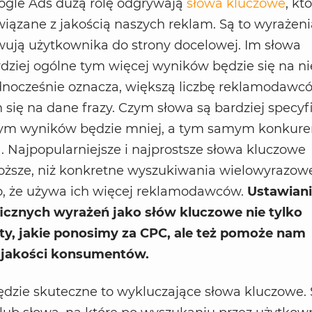
gle Ads dużą rolę odgrywają
słowa kluczowe
, kt
iązane z jakością naszych reklam. Są to wyrażeni
wują użytkownika do strony docelowej. Im słowa
dziej ogólne tym więcej wyników będzie się na ni
ednocześnie oznacza, większą liczbę reklamodawc
 się na dane frazy. Czym słowa są bardziej specyf
tym wyników będzie mniej, a tym samym konkure
. Najpopularniejsze i najprostsze słowa kluczowe
oższe, niż konkretne wyszukiwania wielowyrazow
o, że używa ich więcej reklamodawców.
Ustawian
ficznych wyrażeń jako słów kluczowe nie tylko
ty, jakie ponosimy za CPC, ale też pomoże nam
j jakości konsumentów.
ędzie skuteczne to wykluczające słowa kluczowe.