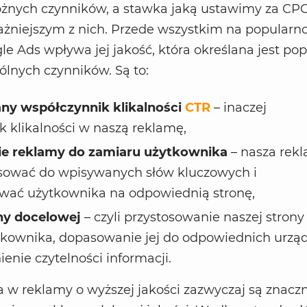
żnych czynników, a stawka jaką ustawimy za CPC
ażniejszym z nich. Przede wszystkim na popularn
e Ads wpływa jej jakość, która określana jest pop
lnych czynników. Są to:
ny współczynnik klikalności
CTR
– inaczej
k klikalności w naszą reklamę,
e reklamy do zamiaru użytkownika
– nasza rek
ować do wpisywanych słów kluczowych i
wać użytkownika na odpowiednią stronę,
ony docelowej
– czyli przystosowanie naszej strony
tkownika, dopasowanie jej do odpowiednich urzą
enie czytelności informacji.
ia w reklamy o wyższej jakości zazwyczaj są znacz