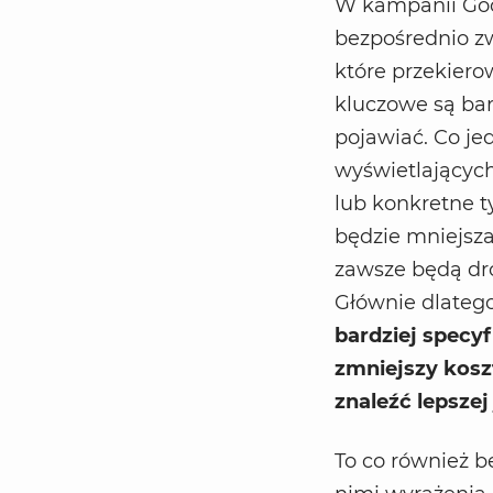
W kampanii Goo
bezpośrednio zw
które przekiero
kluczowe są bar
pojawiać. Co j
wyświetlających
lub konkretne 
będzie mniejsza
zawsze będą dr
Głównie dlateg
bardziej specy
zmniejszy kosz
znaleźć lepsze
To co również b