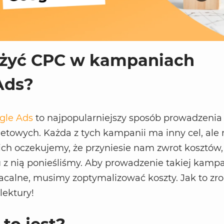
iżyć CPC w kampaniach
Ads?
gle Ads
to najpopularniejszy sposób prowadzenia
etowych. Każda z tych kampanii ma inny cel, al
nich oczekujemy, że przyniesie nam zwrot kosztów,
 z nią ponieśliśmy. Aby prowadzenie takiej kampa
łacalne, musimy zoptymalizować koszty. Jak to zro
lektury!