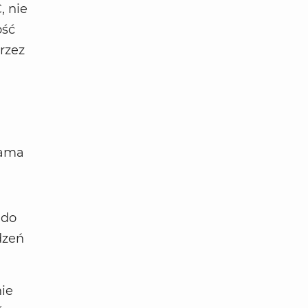
, nie
ość
rzez
lama
 do
dzeń
nie