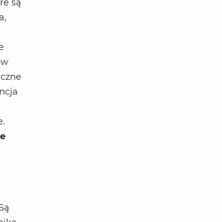
óre są
a,
e
ów
iczne
ncja
e.
ie
 Są