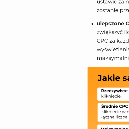
ustawić za n
zostanie prz
ulepszone 
zwiększyć l
CPC za każd
wyświetlenia
maksymalnie 