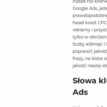
niższe niż klik
Google Ads, jeże
prawdopodobne 
haseł koszt CPC
reklamy i przy
tylko w obniżen
liczby kliknięć
poprawić jakość
frazy, na które
jakość naszej s
Słowa k
Ads