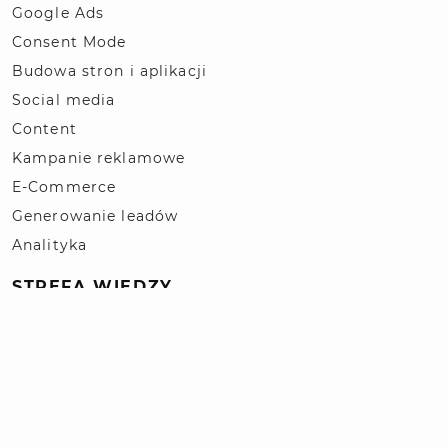
Google Ads
Consent Mode
Budowa stron i aplikacji
Social media
Content
Kampanie reklamowe
E-Commerce
Generowanie leadów
Analityka
STREFA WIEDZY
Słownik pojęć SEO / SEM
Blog
Polityka prywatności
© 2026 | Projekt i wykonanie Kompan.pl