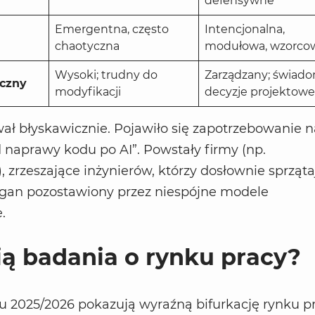
defensywne
Emergentna, często
Intencjonalna,
chaotyczna
modułowa, wzorco
Wysoki; trudny do
Zarządzany; świad
iczny
modyfikacji
decyzje projektowe
ł błyskawicznie. Pojawiło się zapotrzebowanie n
d naprawy kodu po AI”. Powstały firmy (np.
, zrzeszające inżynierów, którzy dosłownie sprząta
agan pozostawiony przez niespójne modele
.
ą badania o rynku pracy?
u 2025/2026 pokazują wyraźną bifurkację rynku p