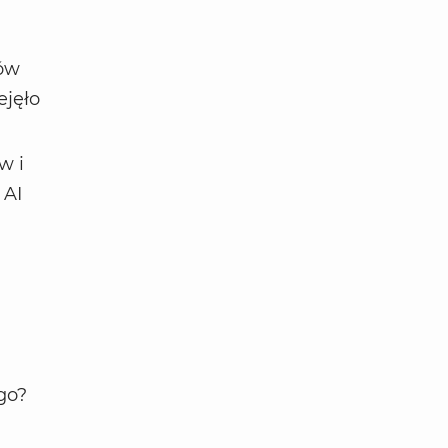
tów
ejęło
w i
 AI
go?