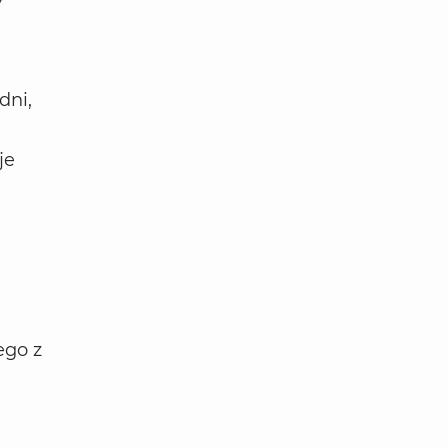
dni,
je
ego z