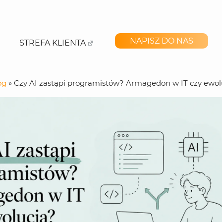
NAPISZ DO NAS
STREFA KLIENTA
og
»
Czy AI zastąpi programistów? Armagedon w IT czy ewol