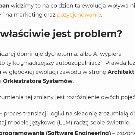
pan
widzimy to na co dzień ta ewolucja wpływa n
e i na marketing oraz
pozycjonowanie
.
właściwie jest problem?
icznej dominuje dychotomia: albo AI wypiera
 to tylko „mądrzejszy autouzupełniacz”. Prawda le
u w głębokiej ewolucji zawodu w stronę
Architekt
i
Orkiestratora Systemów
.
umienia tej zmiany jest rozróżnienie dwóch pojęć
–
proces translacji logiki na składnię zrozumiałą d
taj modele językowe (LLM) radzą sobie świetnie.
oprogramowania (Software Engineering)
– złożon