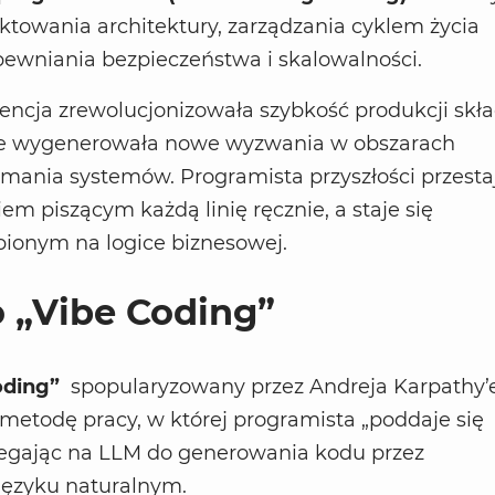
ktowania architektury, zarządzania cyklem życia
apewniania bezpieczeństwa i skalowalności.
gencja zrewolucjonizowała szybkość produkcji skła
ie wygenerowała nowe wyzwania w obszarach
zymania systemów. Programista przyszłości przesta
em piszącym każdą linię ręcznie, a staje się
pionym na logice biznesowej.
 „Vibe Coding”
oding”
spopularyzowany przez Andreja Karpathy’
metodę pracy, w której programista „poddaje się
legając na LLM do generowania kodu przez
języku naturalnym.