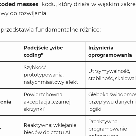
coded messes
kodu, który działa w wąskim zakres
iwy do rozwijania.
 przedstawia fundamentalne różnice:
Podejście „vibe
Inżynieria
coding”
oprogramowania
Szybkość
Utrzymywalność,
prototypowania,
stabilność, skalowa
natychmiastowy efekt
Powierzchowna
Głęboka świadomo
enia
akceptacja „czarnej
przepływu danych i
skrzynki”
logiki
Proaktywna;
Reaktywna; wklejanie
w
programowanie
błędów do czatu AI