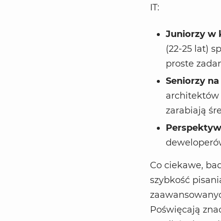
IT:
Juniorzy w 
(22-25 lat) 
proste zadan
Seniorzy na
architektów 
zarabiają śr
Perspektyw
deweloperó
Co ciekawe, bad
szybkość pisania
zaawansowanych
Poświęcają znac