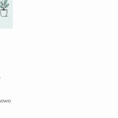
n
 nowo