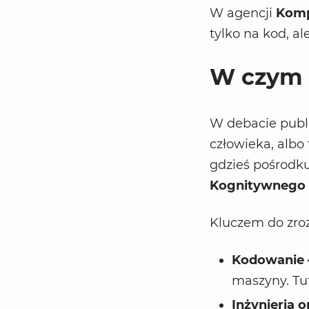
W agencji
Kom
tylko na kod, al
W czym 
W debacie publ
człowieka, albo
gdzieś pośrodk
Kognitywnego
Kluczem do zroz
Kodowanie 
maszyny. Tu
Inżynieria 