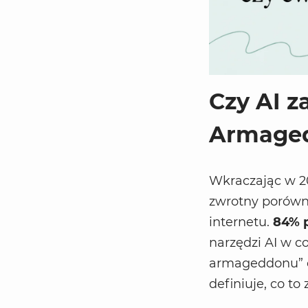
Czy AI z
Armaged
Wkraczając w 2
zwrotny porówn
internetu.
84% 
narzędzi AI w c
armageddonu” o
definiuje, co 