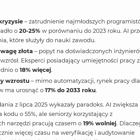
kryzysie
– zatrudnienie najmłodszych programis
spadło o
20-25%
w porównaniu do 2023 roku. AI prz
ia, które służyły do nauki zawodu.
 wagę złota
– popyt na doświadczonych inżynieró
wzrósł. Eksperci posiadający umiejętności pracy z
ednio o
18% więcej
.
y wzrostu
– mimo automatyzacji, rynek pracy dla
w ma urosnąć o
17% do 2033 roku
.
ania z lipca 2025 wykazały paradoks. AI zwiększa
 kodu o 55%, ale seniorzy korzystający z
 narzędzi pracują czasem o
19% wolniej
. Dlacze
znie więcej czasu na weryfikację i audytowanie