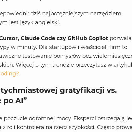
rzepowiedni: dziś najpotężniejszym narzędziem
m jest język angielski.
Cursor, Claude Code czy GitHub Copilot
pozwala
py w minuty. Dla startupów i właścicieli firm to
kawiczne testowanie pomysłów bez wielomiesięcz
kich. Więcej o tym trendzie przeczytasz w artykul
coding?
.
tychmiastowej gratyfikacji vs.
 po AI”
e poczucie ogromnej mocy. Eksperci ostrzegają j
z roli kontrolera na rzecz szybkości. Często prow