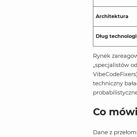
Architektura
Dług technolog
Rynek zareagowa
„specjalistów o
VibeCodeFixers)
techniczny bał
probabilistyczne
Co mówi
Dane z przełom