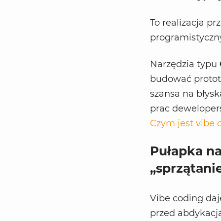
To realizacja p
programistyczny
Narzędzia typu
budować prototy
szansa na błys
prac dewelopers
Czym jest vibe 
Pułapka na
„sprzątanie
Vibe coding daj
przed abdykacją 