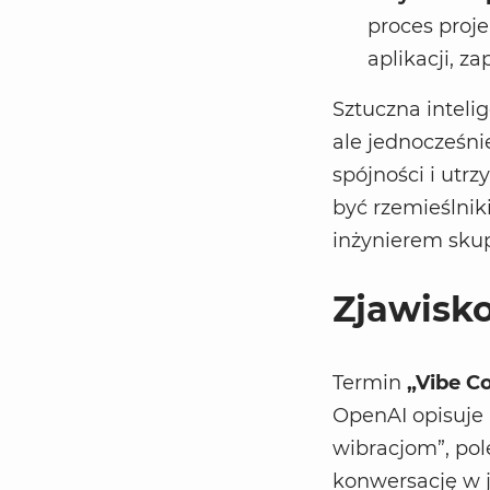
proces proje
aplikacji, z
Sztuczna inteli
ale jednocześn
spójności i utr
być rzemieślniki
inżynierem sku
Zjawisko
Termin
„Vibe C
OpenAI opisuje 
wibracjom”, po
konwersację w 