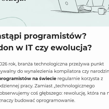
astąpi programistów?
on w IT czy ewolucja?
026 rok, branża technologiczna przeżywa punkt
ywalny do wynalezienia kompilatora czy narodzi
programistów na świecie
regularnie korzysta z
odziennej pracy. Zamiast „technologicznego
bserwujemy coś głębszego: rewolucję, która na
to znaczy budować oprogramowanie.