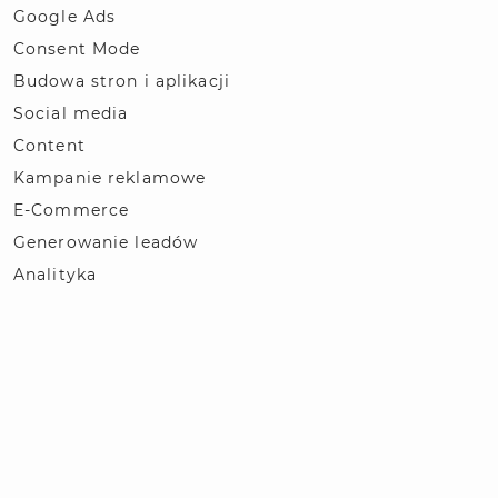
Google Ads
Consent Mode
Budowa stron i aplikacji
Social media
Content
Kampanie reklamowe
E-Commerce
Generowanie leadów
Analityka
STREFA WIEDZY
Słownik pojęć SEO / SEM
Blog
Polityka prywatności
© 2026 | Projekt i wykonanie Kompan.pl