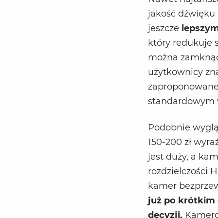
jakość dźwięku 
jeszcze
lepszym
który redukuje 
można zamknąć 
użytkownicy zna
zaproponowaneg
standardowym 
Podobnie wyglą
150-200 zł wyra
jest duży, a ka
rozdzielczości 
kamer bezprze
już po krótkim
decyzji.
Kamerom