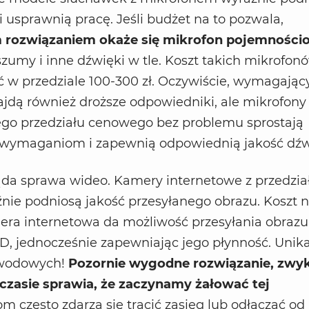
i usprawnią pracę. Jeśli budżet na to pozwala,
 rozwiązaniem okaże się mikrofon pojemności
szumy i inne dźwięki w tle. Koszt takich mikrofon
w przedziale 100-300 zł. Oczywiście, wymagając
jdą również droższe odpowiedniki, ale mikrofony
o przedziału cenowego bez problemu sprostają
wymaganiom i zapewnią odpowiednią jakość dźw
da sprawa wideo. Kamery internetowe z przedzia
źnie podniosą jakość przesyłanego obrazu. Koszt n
mera internetowa da możliwość przesyłania obraz
HD, jednocześnie zapewniając jego płynność. Unik
wodowych!
Pozornie wygodne rozwiązanie, zwyk
 czasie sprawia, że zaczynamy żałować tej
 często zdarza się tracić zasięg lub odłączać od