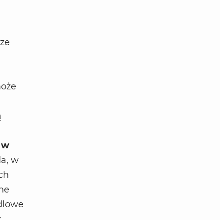
cze
może
ą
m w
a, w
ch
ne
edlowe
z