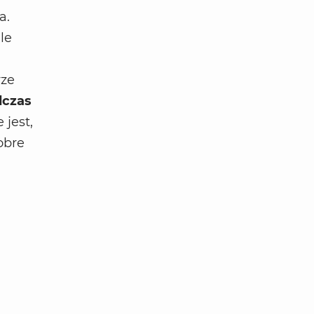
a.
le
rze
czas
jest,
obre