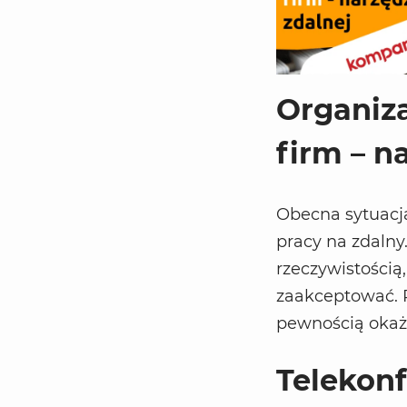
Organiza
firm – n
Obecna sytuacj
pracy na zdalny
rzeczywistością
zaakceptować. P
pewnością okażą
Telekonf