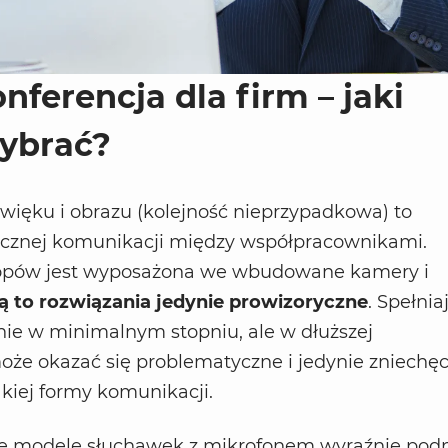
ferencja dla firm – jaki
wybrać?
więku i obrazu (kolejność nieprzypadkowa) to
cznej komunikacji między współpracownikami.
opów jest wyposażona we wbudowane kamery i
ą to rozwiązania jedynie prowizoryczne
. Spełnia
ie w minimalnym stopniu, ale w dłuższej
że okazać się problematyczne i jedynie zniechęc
kiej formy komunikacji.
e modele słuchawek z mikrofonem wyraźnie pod