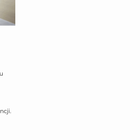
bu
cji.