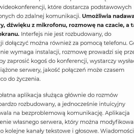
wideokonferencji, które dostarcza podstawowych
bnych do zdalnej komunikacji.
Umożliwia nadawa
y, dźwięku z mikrofonu, rozmowę na czacie, a 
ekranu.
Interfejs nie jest rozbudowany, do
ji dołączyć można również za pomocą telefonu. G
nie wymaga instalacji, rozmowę prowadzi się prz
by zaprosić kogoś do konferencji, wystarczy wysł
eciążone serwery, jakość połączeń może czasem
co do życzenia.
płatna aplikacja służąca głównie do rozmów
ardzo rozbudowany, a jednocześnie intuicyjny
ozwala na bezproblemową komunikację. Aplikacja
żenie własnego serwera, który można modyfikowa
o kolejne kanały tekstowe i głosowe. Wiadomości