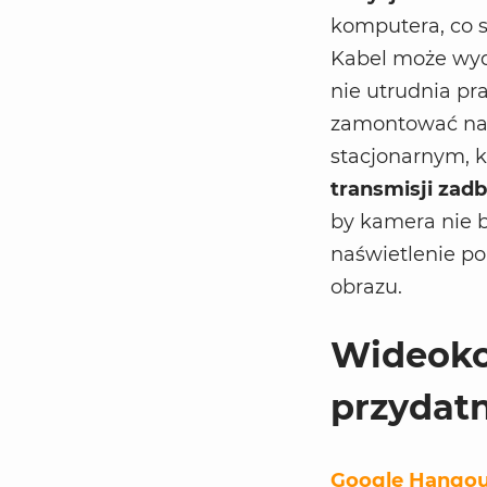
komputera, co s
Kabel może wyd
nie utrudnia p
zamontować na 
stacjonarnym, 
transmisji zad
by kamera nie b
naświetlenie p
obrazu.
Wideokon
przydat
Google Hangou