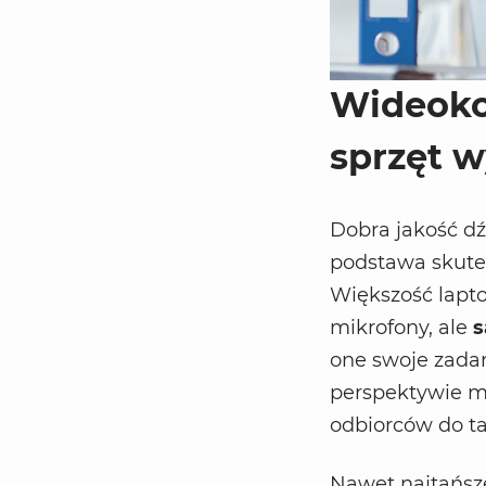
Wideokon
sprzęt 
Dobra jakość dź
podstawa skute
Większość lapt
mikrofony, ale
s
one swoje zadan
perspektywie mo
odbiorców do ta
Nawet najtańsz