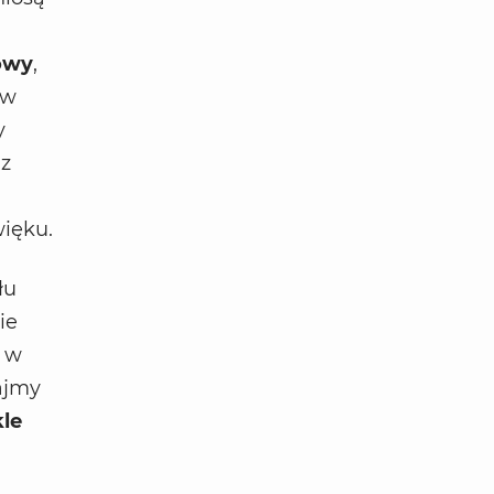
owy
,
ów
y
 z
ięku.
łu
ie
u w
ajmy
le