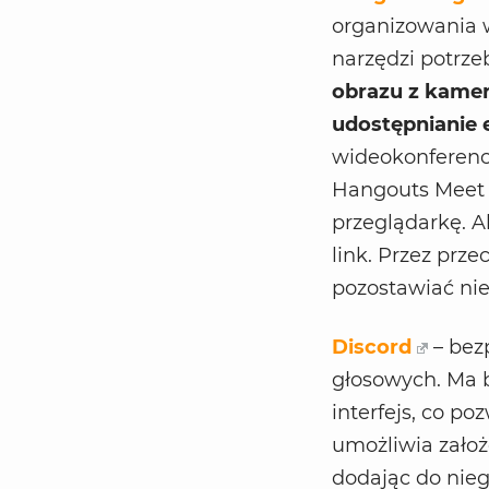
organizowania 
narzędzi potrze
obrazu z kamer
udostępnianie 
wideokonferenc
Hangouts Meet 
przeglądarkę. A
link. Przez prz
pozostawiać nie
Discord
– bez
głosowych. Ma b
interfejs, co p
umożliwia zało
dodając do nieg