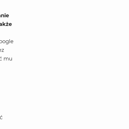
nie
także
oogle
ez
ać mu
ć