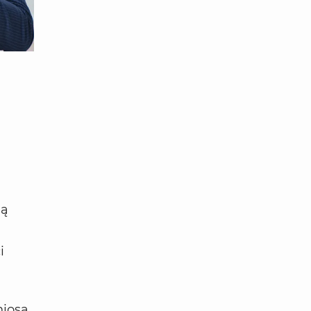
ją
i
niosą