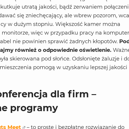
kutkuje utratą jakości, bądź zerwaniem połączeni
awać się zniechęcający, ale wbrew pozorom, wca
racy w dużym stopniu. Większość kamer można
monitorze, więc w przypadku pracy na kompute
kabel nie powinien sprawić żadnych kłopotów.
Pod
bajmy również o odpowiednie oświetlenie.
Ważne 
yła skierowana pod słońce. Odsłonięte żaluzje i d
omieszczenia pomogą w uzyskaniu lepszej jakości
ferencja dla firm –
ne programy
ts Meet
– to proste i bezpłatne rozwiązanie do