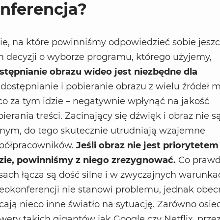
nferencja?
e, na które powinniśmy odpowiedzieć sobie jesz
 decyzji o wyborze programu, którego użyjemy,
stępnianie obrazu wideo jest niezbędne dla
Udostępnianie i pobieranie obrazu z wielu źródeł 
a co za tym idzie – negatywnie wpłynąć na jakość
erania treści. Zacinający się dźwięk i obraz nie s
nym, do tego skutecznie utrudniają wzajemne
spółpracowników.
Jeśli obraz nie jest priorytete
ie, powinniśmy z niego zrezygnować.
Co prawd
asach łącza są dość silne i w zwyczajnych warunka
eokonferencji nie stanowi problemu, jednak obec
ucają nieco inne światło na sytuację. Zarówno osi
erwery takich gigantów jak Google czy Netflix, prze