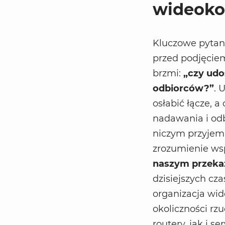
wideoko
Kluczowe pytani
przed podjęciem
brzmi:
„czy udo
odbiorców?”
. 
osłabić łącze, 
nadawania i odbi
niczym przyjem
zrozumienie w
naszym przekaz
dzisiejszych cz
organizacja wid
okoliczności rz
routery, jak i s